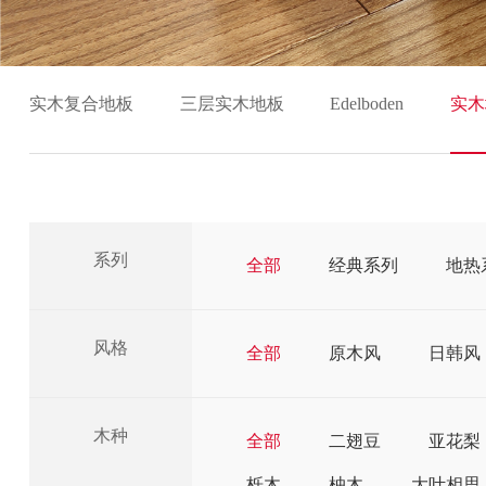
实木复合地板
三层实木地板
Edelboden
实木
系列
全部
经典系列
地热
风格
全部
原木风
日韩风
木种
全部
二翅豆
亚花梨
栎木
柚木
大叶相思