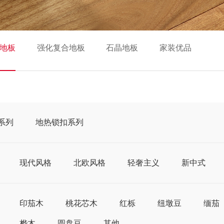
地板
强化复合地板
石晶地板
家装优品
系列
地热锁扣系列
现代风格
北欧风格
轻奢主义
新中式
印茄木
桃花芯木
红栎
纽墩豆
缅茄
桦木
圆盘豆
其他