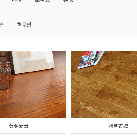
拼
鱼骨拼
黄金麦田
雅典古城