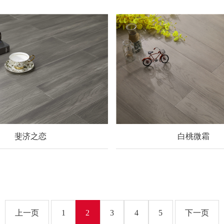
斐济之恋
白桃微霜
上一页
1
2
3
4
5
下一页