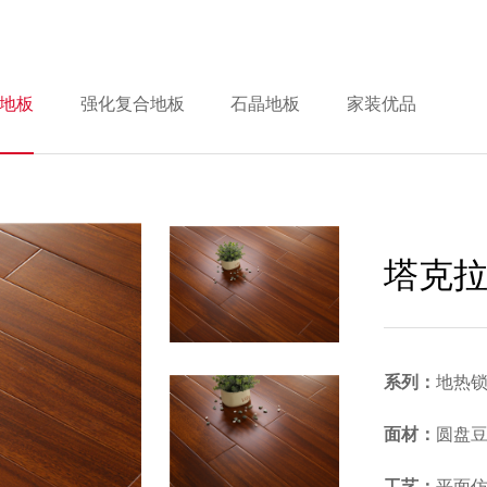
地板
强化复合地板
石晶地板
家装优品
塔克
系列：
地热
面材：
圆盘
工艺：
平面