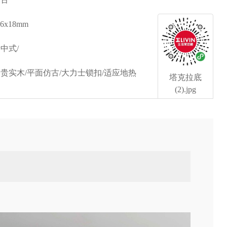
16x18mm
中式/
贵实木/平面仿古/大力士锁扣/适应地热
塔克拉底
(2).jpg